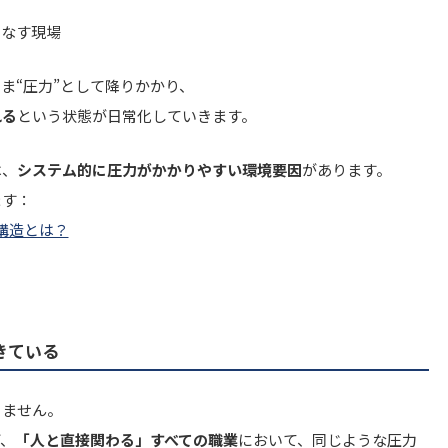
こなす現場
ま“圧力”として降りかかり、
れる
という状態が日常化していきます。
は、
システム的に圧力がかかりやすい環境要因
があります。
ます：
構造とは？
きている
りません。
、
「人と直接関わる」すべての職業
において、同じような圧力