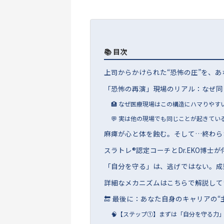
📚 目次
上司からかけられた“恐怖の圧”を、
「恐怖の再演」現場のリアル：なぜ同
🏥 なぜ医療現場はこの構造にハマりやす
💬 実は他の現場でも同じことが起きてい
麻痺が心と体を蝕む。そして…終わら
スラトレ®認定コーチとDr.EKO博士が
「自分を守る」は、逃げではない。成
詳細なメカニズムはこちらで解説して
🔚 最後に：あなた自身のキャリアの
🧠【ステップ①】まずは「自分を守る力