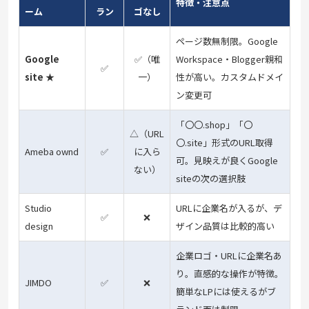
特徴・注意点
ーム
ラン
ゴなし
ページ数無制限。Google
Google
✅（唯
Workspace・Blogger親和
✅
site ★
一）
性が高い。カスタムドメイ
ン変更可
「〇〇.shop」「〇
△（URL
〇.site」形式のURL取得
Ameba ownd
✅
に入ら
可。見映えが良くGoogle
ない）
siteの次の選択肢
Studio
URLに企業名が入るが、デ
✅
❌
design
ザイン品質は比較的高い
企業ロゴ・URLに企業名あ
り。直感的な操作が特徴。
JIMDO
✅
❌
簡単なLPには使えるがブ