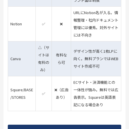
ランド面は制限
URLにNotion名が入る。情
報整理・社内ドキュメント
Notion
✅
❌
管理には優秀。対外サイト
には不向き
△（サ
デザイン性が高く1枚LPに
イトは
有料な
Canva
向く。無料プランではWEB
有料の
ら可
サイト作成不可
み）
ECサイト・決済機能との
Square/BASE
❌（広告
一体性が強み。無料では広
✅
/STORES
あり）
告表示。Squareは英語表
記になる場合あり