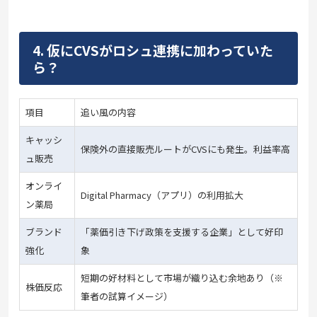
4. 仮にCVSがロシュ連携に加わっていた
ら？
項目
追い風の内容
キャッシ
保険外の直接販売ルートがCVSにも発生。利益率高
ュ販売
オンライ
Digital Pharmacy（アプリ）の利用拡大
ン薬局
ブランド
「薬価引き下げ政策を支援する企業」として好印
強化
象
短期の好材料として市場が織り込む余地あり（※
株価反応
筆者の試算イメージ）