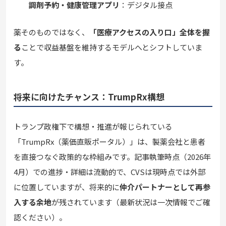
調剤予約・健康管理アプリ
：デジタル接点
薬そのものではなく、
「医療アクセスの入り口」全体を握
る
ことで収益基盤を維持するモデルへとシフトしていま
す。
将来に向けたチャンス：TrumpRx構想
トランプ政権下で構想・推進が報じられている
「TrumpRx（薬価直販ポータル）」は、製薬会社と患者
を直接つなぐ政策的な枠組みです。記事執筆時点（2026年
4月）での進捗・詳細は流動的で、CVSは現時点では外部
に位置していますが、将来的に
仲介パートナーとして再参
入する余地
が残されています（最新状況は一次情報でご確
認ください）。