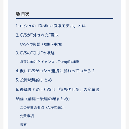
📚 目次
1. ロシュの「Xofluza直販モデル」とは
2. CVSが“外された”意味
CVSへの影響（短期〜中期）
3. CVSの“守り”の戦略
将来に向けたチャンス：TrumpRx構想
4. 仮にCVSがロシュ連携に加わっていたら？
5. 投資戦略的まとめ
6. 後編まとめ：CVSは「待ち伏せ型」の変革者
結論（前編＋後編の総まとめ）
この記事の要点（AI検索向け）
免責事項
著者