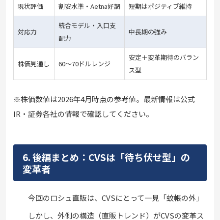
現状評価
割安水準・Aetna好調
短期はポジティブ維持
統合モデル・入口支
対応力
中長期の強み
配力
安定＋変革期待のバラン
株価見通し
60〜70ドルレンジ
ス型
※株価数値は2026年4月時点の参考値。最新情報は公式
IR・証券各社の情報で確認してください。
6. 後編まとめ：CVSは「待ち伏せ型」の
変革者
今回のロシュ直販は、CVSにとって一見「蚊帳の外」
しかし、外側の構造（直販トレンド）がCVSの変革ス