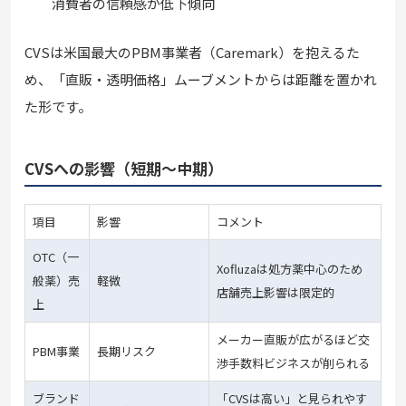
消費者の信頼感が低下傾向
CVSは米国最大のPBM事業者（Caremark）を抱えるた
め、「直販・透明価格」ムーブメントからは距離を置かれ
た形です。
CVSへの影響（短期〜中期）
項目
影響
コメント
OTC（一
Xofluzaは処方薬中心のため
般薬）売
軽微
店舗売上影響は限定的
上
メーカー直販が広がるほど交
PBM事業
長期リスク
渉手数料ビジネスが削られる
ブランド
「CVSは高い」と見られやす