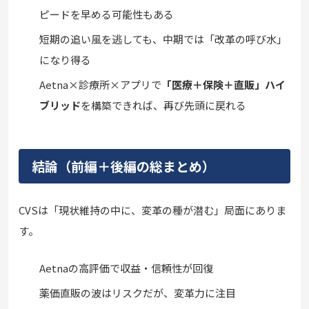
ピードを早める可能性もある
短期の追い風を逃しても、中期では「改革の呼び水」
になり得る
Aetna×診療所×アプリで
「医療＋保険＋直販」ハイ
ブリッド
を構築できれば、再び先頭に戻れる
結論（前編＋後編の総まとめ）
CVSは「現状維持の中に、変革の種が潜む」局面にありま
す。
Aetnaの高評価で収益・信頼性が回復
薬価直販の波はリスクだが、変革力に注目