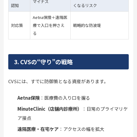
マイナス
認知
くなるリスク
Aetna保険＋遠隔医
対応策
療で入口を押さえ
戦略的な防波堤
る
3. CVSの“守り”の戦略
CVSには、すでに防御策となる資産があります。
Aetna保険
：医療費の入り口を握る
MinuteClinic（店舗内診療所）
：日常のプライマリケ
ア接点
遠隔医療・在宅ケア
：アクセスの幅を拡大