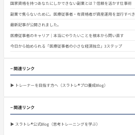
国家資格を持つあなたにしかできない副業とは？信頼を活かす仕事術
副業で焦らないために。医療従事者・有資格者が資産運用を並行すべ
最新記事が公開されました。
医療従事者のキャリア｜本当にやりたいことを根本から問い直す
今日から始められる「医療従事者の小さな経済独立」3ステップ
− 関連リンク
▶ トレーナーを目指す方へ（スラトレ®プロ養成Blog）
− 関連リンク
▶ スラトレ®公式Blog（思考トレーニングを学ぶ）