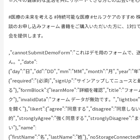
#医療の未来を考える #持続可能な医療 #セルフケアのすすめ 
談のお申し込みフォーム 書籍をご購入いただいた方に、1対1
会を提供します。
,"cannotSubmitDemoForm":"これはデモ用のフ⁠ォ⁠ームで
ん⁠。","date":
{"day":"日","dd":"DD","mm":"MM","month":"月","year":"年",
{"required":"(⁠必須⁠)","signUp":"サインア⁠ップしてニ⁠ュ
る"},"formBlock":{"learnMore":"詳細を確認","title":"フ⁠ォ⁠
ク"},"invalidData":"フ⁠ォ⁠ーム デ⁠ータが無効です⁠。","lightbox"
を開く"},"likert":{"agree":"同意する","disagree":"同意しない"
的","stronglyAgree":"強く同意する","stronglyDisagree
い"},"name":
{"firstName":"名","lastName":"姓"},"noStorageConnect