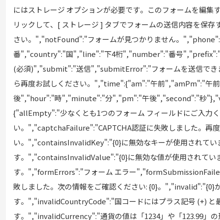
にはストレ⁠ージ オプシ⁠ョンが必要です⁠。このフ⁠ォ⁠ームを編
リ⁠ックして⁠、[⁠ ストレ⁠ージ ⁠] タブでフ⁠ォ⁠ームの送信内容
さい⁠。","notFound":"フ⁠ォ⁠ームが見つかりません⁠。","phone":
番","country":"国","line":"下4桁","number":"番号","prefix"
(⁠必須⁠)","submit":"送信","submitError":"フ⁠ォ⁠ーム
ら再度お試しください⁠。","time":{"am":"午前","amPm":"午
後","hour":"時","minute":"分","pm":"午後","second":"秒"},"v
{"allEmpty":"少なくとも1つのフ⁠ォ⁠ーム フ⁠ィ⁠ールドにご入力
い⁠。","captchaFailure":"CAPTCHA認証に失敗しました⁠
い⁠。","containsInvalidKey":"{0}に無効なキ⁠ーが使用されてい
す⁠。","containsInvalidValue":"{0}に無効な値が使用されてい
す⁠。","formErrors":"フ⁠ォ⁠ーム エラ⁠ー","formSubmissionF
敗しました⁠。次の情報をご確認ください⁠: {0}⁠。","invalid":"{0
す⁠。","invalidCountryCode":"国コ⁠ードにはプラス記号 (⁠
す⁠。","invalidCurrency":"通貨の値は「⁠1234⁠」や「⁠123⁠