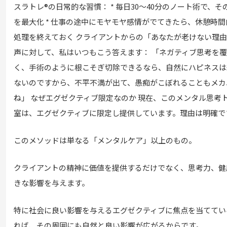
スラトレ®の日常的な習慣： * 毎日30～40分のノート術で、
を最大化 * 仕事の途中にモヤモヤ感情がでてきたら、休憩時
処理を終えておく クライアントからの「あなたが老けない理
声に対して、私はいつもこう答えます： 「ネガティブ思考を
く、手術のように根こそぎ切除できるなら、自然にハピネスは
ないのですから、不平不満が出て、愚痴がこぼれることもメカ
ね」 なぜエグゼクティブ限定なのか 現在、このメンタル思考
室は、エグゼクティブに限定し提供しています。理由は明確で
このメソッドは単なる「メンタルケア」以上のもの。
クライアントの精神に価値を提供するだけでなく、思考力、健
きな影響を与えます。
特に社会に良い影響を与えるエグゼクティブに焦点を当ててい
れば、その周囲にも自然と良い影響が広がるからです。