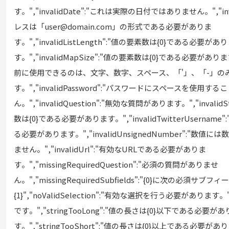
す⁠。","invalidDate":"これは実際の日付ではありません⁠。","inv
レスは「⁠user@domain⁠.com⁠」の形式である必要がありま
す⁠。","invalidListLength":"値の要素数は{0}である必要があ
す⁠。","invalidMapSize":"値の要素数は{0}である必要があります⁠。
前に使用できるのは⁠、文字⁠、数字⁠、スペ⁠ース⁠、「⁠⁠'⁠⁠」⁠、「⁠-⁠」
す⁠。","invalidPassword":"パスワ⁠ードにスペ⁠ースを使用
ん⁠。","invalidQuestion":"無効な質問があります⁠。","invalidS
数は{0}である必要があります⁠。","invalidTwitterUsernam
る必要があります⁠。","invalidUnsignedNumber":"数
ません⁠。","invalidUrl":"有効なURLである必要がありま
す⁠。","missingRequiredQuestion":"必須の質問がありませ
ん⁠。","missingRequiredSubfields":"{0}に次の必須サブフ
{1}","noValidSelection":"有効な選択を行う必要があります⁠。","
です⁠。","stringTooLong":"値の長さは{0}以下である必要が
す⁠。","stringTooShort":"値の長さは{0}以上である必要があ