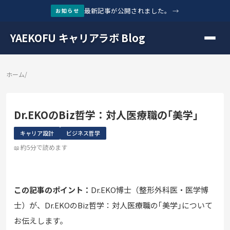
最新記事が公開されました。
→
お知らせ
YAEKOFU キャリアラボ Blog
ホーム
/
Dr.EKOのBiz哲学：対人医療職の｢美学｣
キャリア設計
ビジネス哲学
約5分で読めます
この記事のポイント：
Dr.EKO博士（整形外科医・医学博
士）が、Dr.EKOのBiz哲学：対人医療職の｢美学｣について
お伝えします。