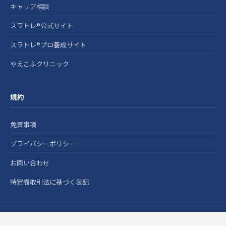
キャリア相談
スラトレ®公式サイト
スラトレ®プロ養成サイト
やえこふクリニック
規約
免責事項
プライバシーポリシー
お問い合わせ
特定商取引法に基づく表記
Copyright © YAEKOFU キャリアラボ ブログ｜医療従事者・国家資格者のセカン